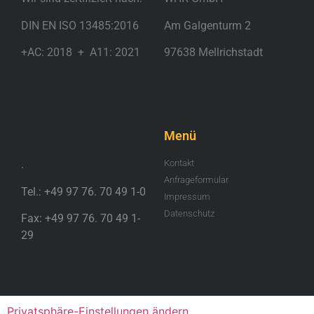
DIN EN ISO 13485:2016
Am Galgenturm 2
+AC: 2018 + A11: 2021
97638 Mellrichstadt
.
Menü
.
Kontakt
Anfrageformular
Tel.: +49 97 76. 70 49 1-0
Impressum
Datenschutz
Fax: +49 97 76. 70 49 1-
29
Privatsphäre-Einstellungen ändern