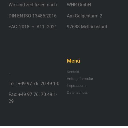
Wir sind zertifiziert nach:
WHR GmbH
DIN EN ISO 13485:2016
Am Galgenturm 2
+AC: 2018 + A11: 2021
97638 Mellrichstadt
.
Menü
.
Kontakt
Anfrageformular
Tel.: +49 97 76. 70 49 1-0
Impressum
Datenschutz
Fax: +49 97 76. 70 49 1-
29