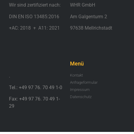
Wir sind zertifiziert nach:
WHR GmbH
DIN EN ISO 13485:2016
Am Galgenturm 2
+AC: 2018 + A11: 2021
97638 Mellrichstadt
.
Menü
.
Kontakt
Anfrageformular
Tel.: +49 97 76. 70 49 1-0
Impressum
Datenschutz
Fax: +49 97 76. 70 49 1-
29